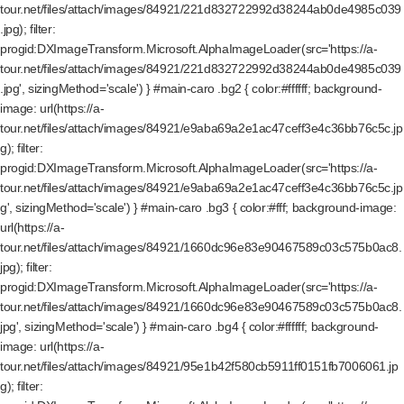
tour.net/files/attach/images/84921/221d832722992d38244ab0de4985c039
.jpg); filter:
progid:DXImageTransform.Microsoft.AlphaImageLoader(src='https://a-
tour.net/files/attach/images/84921/221d832722992d38244ab0de4985c039
.jpg', sizingMethod='scale') } #main-caro .bg2 { color:#ffffff; background-
image: url(https://a-
tour.net/files/attach/images/84921/e9aba69a2e1ac47ceff3e4c36bb76c5c.jp
g); filter:
progid:DXImageTransform.Microsoft.AlphaImageLoader(src='https://a-
tour.net/files/attach/images/84921/e9aba69a2e1ac47ceff3e4c36bb76c5c.jp
g', sizingMethod='scale') } #main-caro .bg3 { color:#fff; background-image:
url(https://a-
tour.net/files/attach/images/84921/1660dc96e83e90467589c03c575b0ac8.
jpg); filter:
progid:DXImageTransform.Microsoft.AlphaImageLoader(src='https://a-
tour.net/files/attach/images/84921/1660dc96e83e90467589c03c575b0ac8.
jpg', sizingMethod='scale') } #main-caro .bg4 { color:#ffffff; background-
image: url(https://a-
tour.net/files/attach/images/84921/95e1b42f580cb5911ff0151fb7006061.jp
g); filter: