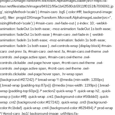
progid:DXImageTransform.Microsoft.AlphaImageLoader(src='https://a-
tour.net/files/attach/images/84921/95e1b42f580cb5911ff0151fb7006061.jp
g', sizingMethod='scale') } #main-caro .bg5 { color:#fff; background-image:
url(); filter: progid:DXImageTransform.Microsoft.AlphaImageLoader(src='',
sizingMethod='scale') } #main-caro .owl-fade-out { z-index: 10; -webkit-
animation: fadeOut 1s both ease; -moz-animation: fadeOut 1s both ease;
animation: fadeOut 1s both ease } #main-caro .owl-fade-in { -webkit-
animation: fadeIn 1s both ease; -moz-animation: fadeIn 1s both ease;
animation: fadeIn 1s both ease } .owl-controls-wrap {display:block} #main-
caro .owl-prev .fa, #main-caro .owl-next .fa, #main-caro.owl-theme .owl-
controls .owl-page.active span, #main-caro.owl-theme .owl-
controls.clickable .owl-page:hover span, #rcntt-caro.owl-theme .owl-
controls .owl-page.active span, #rcntt-caro.owl-theme .owl-
controls.clickable .owl-page:hover span, .hr-wrap span
{background:#f27242} /* bread-wrap */ @media (min-width: 1200px)
{.bread-wrap {padding-top:87px}} @media (max-width: 1199px) {.bread-
wrap {padding-top:60px}} /* section2 quick-wrap */ .quick-wrap h2, .quick-
wrap p {color:#fff} .quick-wrap .cnt1 {background-color:#56bbb0} .quick-
wrap .cnt2 {background-color:#f27242} .quick-wrap .cnt3 {background-
color:#c1bdaf} .quick-wrap .cnt4 {background-color:#829494} /* prod-wrap
*/ #prod-caro .bg1{ background-image: url(https://a-