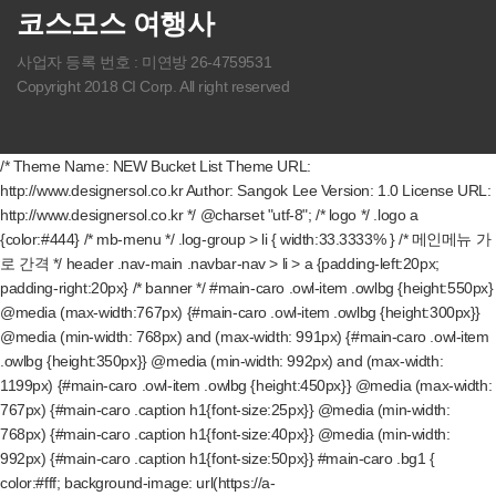
코스모스 여행사
사업자 등록 번호 : 미연방 26-4759531
Copyright 2018 CI Corp. All right reserved
/* Theme Name: NEW Bucket List Theme URL:
http://www.designersol.co.kr Author: Sangok Lee Version: 1.0 License URL:
http://www.designersol.co.kr */ @charset "utf-8"; /* logo */ .logo a
{color:#444} /* mb-menu */ .log-group > li { width:33.3333% } /* 메인메뉴 가
로 간격 */ header .nav-main .navbar-nav > li > a {padding-left:20px;
padding-right:20px} /* banner */ #main-caro .owl-item .owlbg {height:550px}
@media (max-width:767px) {#main-caro .owl-item .owlbg {height:300px}}
@media (min-width: 768px) and (max-width: 991px) {#main-caro .owl-item
.owlbg {height:350px}} @media (min-width: 992px) and (max-width:
1199px) {#main-caro .owl-item .owlbg {height:450px}} @media (max-width:
767px) {#main-caro .caption h1{font-size:25px}} @media (min-width:
768px) {#main-caro .caption h1{font-size:40px}} @media (min-width:
992px) {#main-caro .caption h1{font-size:50px}} #main-caro .bg1 {
color:#fff; background-image: url(https://a-