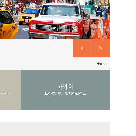
Home
하와이
자애나
오아후/미우이/빅아일랜드