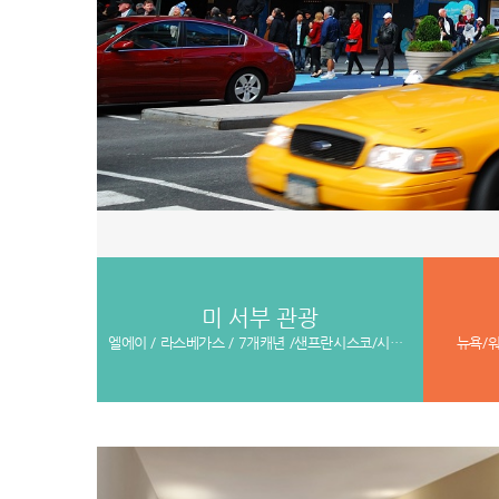
미 서부 관광
엘에이 / 라스베가스 / 7개캐년 /샌프란시스코/시애틀/록키관광
뉴욕/