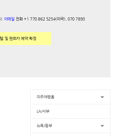
다.
이메일
전화 +1 770 862 5254(미국), 070 7893
텔 및 렌트카 예약 확정
합니다
미주여행홈
LA/서부
뉴욕/동부