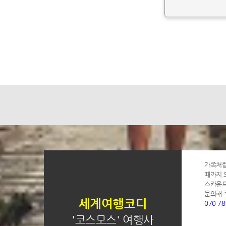
가족처럼
때까지 
스카운트
문의해 
세계여행코디
070 7
'코스모스' 여행사