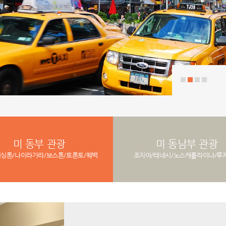
미 동부 관광
미 동남부 관광
워싱톤/나이라가라/보스톤/토론토/퀘백
조지아/테네시/노스캐롤라이나/루