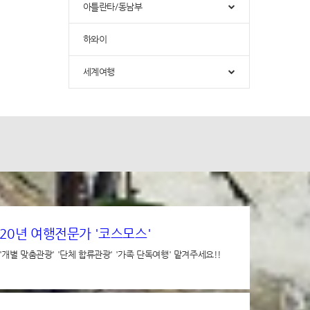
아틀란타/동남부
하와이
세계여행
20년 여행전문가 '코스모스'
'개별 맞춤관광' '단체 합류관광' '가족 단독여행' 맡겨주세요!!