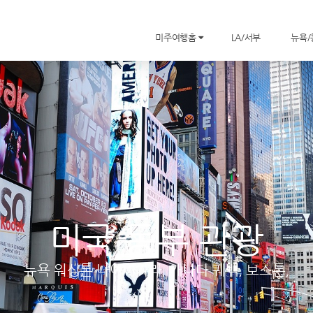
미주여행홈
LA/서부
뉴욕
미국 동부 관광
뉴욕 워싱톤 나이아가라, 캐나다 퀘백, 보스톤,