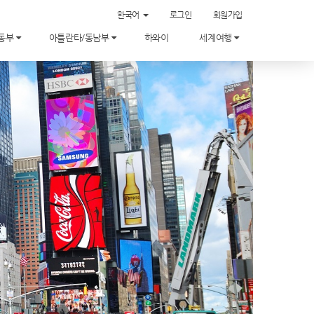
한국어
로그인
회원가입
/동부
아틀란타/동남부
하와이
세계여행