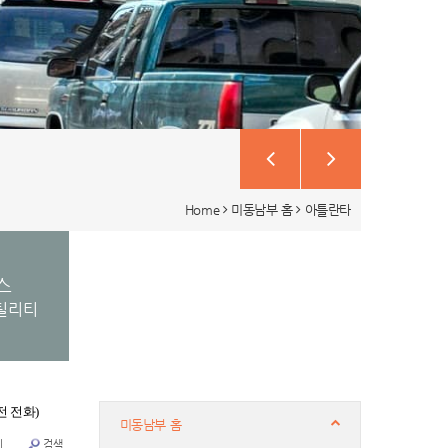
Home
미동남부 홈
아틀란타
스
틸리티
시전 전화)
미동남부 홈
기
검색