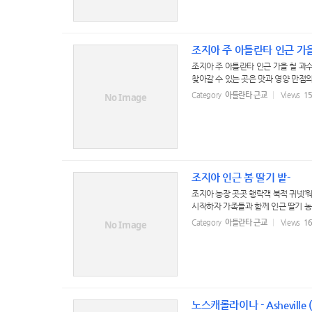
조지아 주 아틀란타 인근 가
조지아 주 아틀란타 인근 가을 철 과
찾아갈 수 있는 곳은 맛과 영양 만점의
Category
아틀란타 근교
Views
1
No Image
조지아 인근 봄 딸기 밭-
조지아 농장 곳곳 행락객 북적 귀넷‘
시작하자 가족들과 함께 인근 딸기 농장
Category
아틀란타 근교
Views
1
No Image
노스캐롤라이나 - Asheville