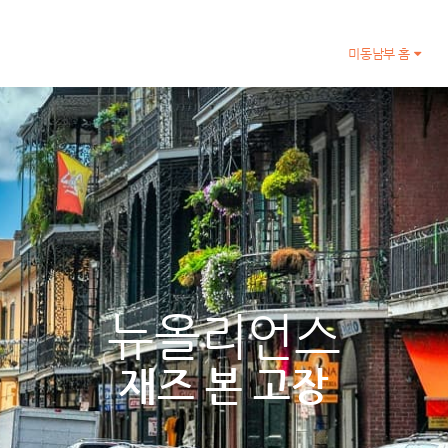
미동남부 홈
뉴올리언스
재즈 본 고장