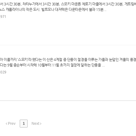
 3시간 30분, 챠타누가에서 3시간 30분, 스모키 마운튼 체로기 마을에서 3시간 30분, 게트링
노스 캐롤라이나의 작은 도시. 빌트모나 대저택은 다운타운에서 불과 15분...
9971
아 이름까지 ‘스모키’라 했다는 이 산은 4계절 중 단풍이 절경을 이루는 가을과 눈덮인 겨울의 풍경
는 9월 중순부터 시작해 10월부터 11월 초까지 절정에 달하는 단풍을 ...
6029
Prev
1
Next