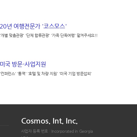
20년 여행전문가 '코스모스'
'개별 맞춤관광' '단체 합류관광' '가족 단독여행' 맡겨주세요!!
미국 방문-사업지원
'컨퍼런스' '통역' '호텔 및 차량 지원' '미국 기업 방문섭외'
Cosmos. Int. Inc.
사업자 등록 번호 : Incorporated in Georgia