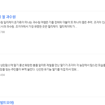
을 철 과수원
수원 일리제이 온가족이 떠나는 과수원 여행은 가을 정취와 더불어 또 하나의 좋은 추억. 조지아 
 사과 과수원. 조지아에서 가장 유명한 곳은 엘리제이. 엘리제이에 가...
5788
워싱턴팜스’에 딸기 풍년 화창한 봄을 알리듯 제철을 만난 딸기가 조지아 각 농장에서 탐스런 모습
을 찾는 주민들이 부쩍 늘었다. 신선한 유기농 딸기를 직접 따서 맛보...
6494
 (빌트모아)