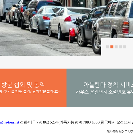
방문 섭외 및 통역
아틀란타 정착 서비
기업/정부 통역/기업 방문 섭외/ 단체방문섭외(호텔,차량 지원) th) 통역지원 6. 학교, 병원 방문 통역 /병원
하우스 운전면허 소셜번호 유
a-tour.net
전화 미국 770 862 5254 (카톡가능) 070 7893 1663(한국에서 오전11
게시물을 뷰어로 보