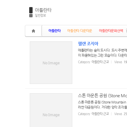
아틀란타
일반정보
아틀란타
아틀란타 다운타운
아틀란타문화산책
헬렌 조지아
애틀랜타는 숲의 도시다. 도시 주변에
이 파묻혀있는 그런 모습이다. 다운타
Category
아틀란타 근교
Views
1
No Image
스톤 마운튼 공원 (Stone Moun
스톤 마운튼 공원 (Stone Mountain
러싼 대공원이다. 거대한 양각 조각을 
Category
아틀란타 근교
Views
2
No Image