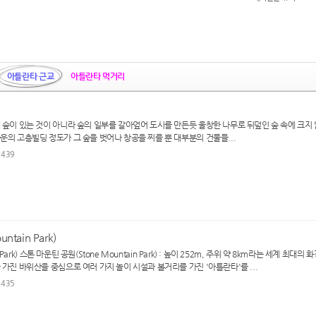
아틀란타 근교
아틀란타 먹거리
 숲이 있는 것이 아니라 숲의 일부를 갈아엎어 도시를 만든듯 울창한 나무로 뒤덮인 숲 속에 크지
운의 고층빌딩 정도가 그 숲을 벗어나 창공을 찌를 뿐 대부분의 건물들...
9439
tain Park)
 Park) 스톤 마운틴 공원(Stone Mountain Park) : 높이 252m, 주위 약 8km라는 세계 최대의
가진 바위산을 중심으로 여러 가지 놀이 시설과 볼거리를 가진 '아틀란타'를 ...
5435