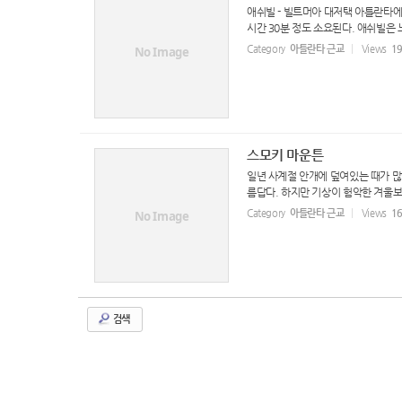
애쉬빌 - 빌트머아 대저택 아틀란타에서
시간 30분 정도 소요된다. 애쉬빌은 
Category
아틀란타 근교
Views
1
No Image
스모키 마운튼
일년 사계절 안개에 덮여있는 때가 많
름답다. 하지만 기상이 험악한 겨울보다
Category
아틀란타 근교
Views
1
No Image
검색