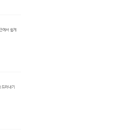
인근에서 쉽게
을 드러내기