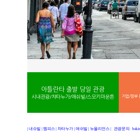
아틀란타 출발 당일 관광
시내관광/챠타누가/애쉬빌/스모키마운튼
| 내슈빌
|
멤피스
|
차타누가
|
애쉬빌
|
뉴올리언스
|
관광문의: hskim@