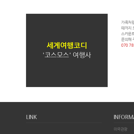
가족처럼
때까지 
스카운트
문의해 
세계여행코디
070 7
'코스모스' 여행사
LINK
INFORM
미국관광