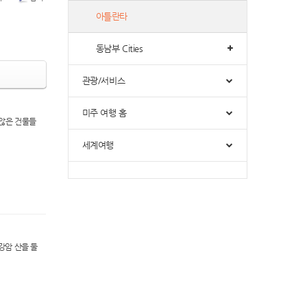
아틀란타
동남부 Cities
관광/서비스
미주 여행 홈
 않은 건물들
세계여행
 화강암 산을 둘