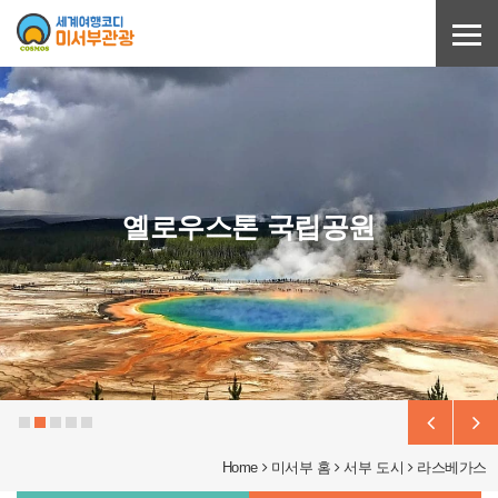
Sketchbook5, 스케치북5
Sketchbook5, 스케치북5
옐로우스톤 국립공원
Home
미서부 홈
서부 도시
라스베가스