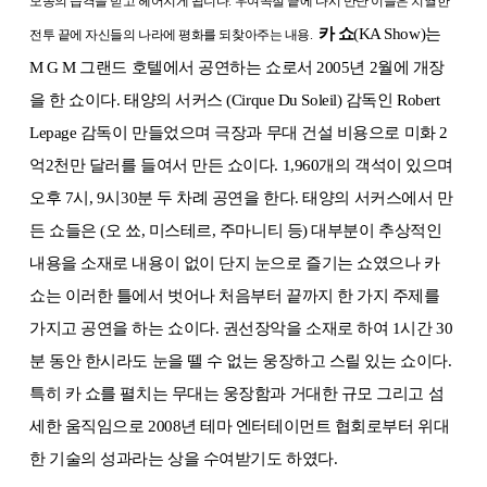
모종의 습격을 받고 헤어지게 됩니다. 우여곡절 끝에 다시 만난 이들은 치열한
카 쇼
(KA Show)는
전투 끝에 자신들의 나라에 평화를 되찾아주는 내용.
M G M 그랜드
호텔
에서 공연하는
쇼
로서
2005년
2월에 개장
을 한 쇼이다. 태양의 서커스 (Cirque Du Soleil) 감독인 Robert
Lepage 감독이 만들었으며 극장과 무대 건설 비용으로 미화 2
억2천만 달러를 들여서 만든 쇼이다. 1,960개의 객석이 있으며
오후 7시, 9시30분 두 차례 공연을 한다. 태양의 서커스에서 만
든 쇼들은 (오 쑈, 미스테르, 주마니티 등) 대부분이 추상적인
내용을 소재로 내용이 없이 단지 눈으로 즐기는 쇼였으나 카
쇼는 이러한 틀에서 벗어나 처음부터 끝까지 한 가지 주제를
가지고 공연을 하는 쇼이다. 권선장악을 소재로 하여 1시간 30
분 동안 한시라도 눈을 뗄 수 없는 웅장하고 스릴 있는 쇼이다.
특히 카 쇼를 펼치는 무대는 웅장함과 거대한 규모 그리고 섬
세한 움직임으로
2008년
테마 엔터테이먼트 협회로부터 위대
한 기술의 성과라는 상을 수여받기도 하였다.