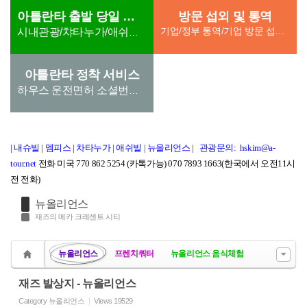
아틀란타 출발 당일 관광
방문 섭외 및 통역
기업/정부 통역/기업 방문 섭외/ 단체방문섭외(호텔,차량 지원) th) 통역지원 6. 학교, 병원 방문 통역 /병원
시내관광/챠타누가/애쉬빌/스모키마운튼
아틀란타 정착 서비스
하우스 운전면허 소셜번호 유틸리티
| 내슈빌
|
멤피스
|
차타누가
|
애쉬빌
|
뉴올리언스
|
관광문의: hskim@a-
tour.net
전화 미국 770 862 5254 (카톡가능) 070 7893 1663(한국에서 오전11시
전 전화)
뉴올리언스
재즈의 메카 크레센트 시티
뉴올리언스
프렌치쿼터
뉴올리언스 음식체험
재즈 발상지 - 뉴올리언스
Category
뉴올리언스
Views
19529