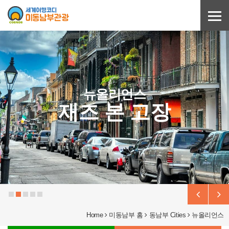
Sketchbook5, 스케치북5
Sketchbook5, 스케치북5
뉴올리언스
재즈 본 고장
Home
미동남부 홈
동남부 Cities
뉴올리언스