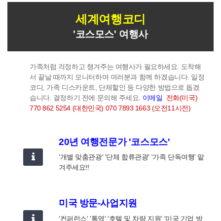
세계여행코디
'코스모스' 여행사
가족처럼 걱정하고 챙겨주는 여행사가 필요하세요. 도착해
서 끝날 때까지 모니터하며 여러분과 함께 하겠습니다.
일정
코디, 가족 디스카운트, 단체할인 등 다양한 방법으로 돕겠
습니다. 결정하기 전에 문의해 주세요.
이메일
전화(미국)
770 862 5254 (대한민국) 070 7893 1663 (오전11시전)
20년 여행전문가 '코스모스'
'개별 맞춤관광' '단체 합류관광' '가족 단독여행' 맡
겨주세요!!
미국 방문-사업지원
'컨퍼런스' '통역' '호텔 및 차량 지원' '미국 기업 방