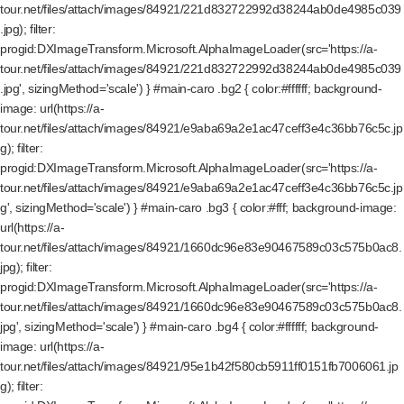
tour.net/files/attach/images/84921/221d832722992d38244ab0de4985c039
.jpg); filter:
progid:DXImageTransform.Microsoft.AlphaImageLoader(src='https://a-
tour.net/files/attach/images/84921/221d832722992d38244ab0de4985c039
.jpg', sizingMethod='scale') } #main-caro .bg2 { color:#ffffff; background-
image: url(https://a-
tour.net/files/attach/images/84921/e9aba69a2e1ac47ceff3e4c36bb76c5c.jp
g); filter:
progid:DXImageTransform.Microsoft.AlphaImageLoader(src='https://a-
tour.net/files/attach/images/84921/e9aba69a2e1ac47ceff3e4c36bb76c5c.jp
g', sizingMethod='scale') } #main-caro .bg3 { color:#fff; background-image:
url(https://a-
tour.net/files/attach/images/84921/1660dc96e83e90467589c03c575b0ac8.
jpg); filter:
progid:DXImageTransform.Microsoft.AlphaImageLoader(src='https://a-
tour.net/files/attach/images/84921/1660dc96e83e90467589c03c575b0ac8.
jpg', sizingMethod='scale') } #main-caro .bg4 { color:#ffffff; background-
image: url(https://a-
tour.net/files/attach/images/84921/95e1b42f580cb5911ff0151fb7006061.jp
g); filter: