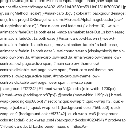
progid:DXImageTransform.Microsoft.AlphaImageLoader(src='https://a-
tour.net/files/attach/images/84921/95e1b42f580cb5911ff0151fb7006061.jp
g', sizingMethod='scale') } #main-caro .bg5 { color:#fff; background-image:
url(); filter: progid:DXImageTransform.Microsoft.AlphaImageLoader(src='',
sizingMethod='scale') } #main-caro .owl-fade-out { z-index: 10; -webkit-
animation: fadeOut 1s both ease; -moz-animation: fadeOut 1s both ease;
animation: fadeOut 1s both ease } #main-caro .owl-fade-in { -webkit-
animation: fadeIn 1s both ease; -moz-animation: fadeIn 1s both ease;
animation: fadeIn 1s both ease } .owl-controls-wrap {display:block} #main-
caro .owl-prev .fa, #main-caro .owl-next .fa, #main-caro.owl-theme .owl-
controls .owl-page.active span, #main-caro.owl-theme .owl-
controls.clickable .owl-page:hover span, #rcntt-caro.owl-theme .owl-
controls .owl-page.active span, #rcntt-caro.owl-theme .owl-
controls.clickable .owl-page:hover span, .hr-wrap span
{background:#f27242} /* bread-wrap */ @media (min-width: 1200px)
{.bread-wrap {padding-top:87px}} @media (max-width: 1199px) {.bread-
wrap {padding-top:60px}} /* section2 quick-wrap */ .quick-wrap h2, .quick-
wrap p {color:#fff} .quick-wrap .cnt1 {background-color:#56bbb0} .quick-
wrap .cnt2 {background-color:#f27242} .quick-wrap .cnt3 {background-
color:#c1bdaf} .quick-wrap .cnt4 {background-color:#829494} /* prod-wrap
*/ #prod-caro .bg1{ background-image: url(https://a-