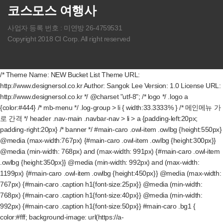
코스모스 여행사
사업자 등록 번호 : 미연방 26-4759531
Copyright 2018 CI Corp. All right reserved
/* Theme Name: NEW Bucket List Theme URL:
http://www.designersol.co.kr Author: Sangok Lee Version: 1.0 License URL:
http://www.designersol.co.kr */ @charset "utf-8"; /* logo */ .logo a
{color:#444} /* mb-menu */ .log-group > li { width:33.3333% } /* 메인메뉴 가
로 간격 */ header .nav-main .navbar-nav > li > a {padding-left:20px;
padding-right:20px} /* banner */ #main-caro .owl-item .owlbg {height:550px}
@media (max-width:767px) {#main-caro .owl-item .owlbg {height:300px}}
@media (min-width: 768px) and (max-width: 991px) {#main-caro .owl-item
.owlbg {height:350px}} @media (min-width: 992px) and (max-width:
1199px) {#main-caro .owl-item .owlbg {height:450px}} @media (max-width:
767px) {#main-caro .caption h1{font-size:25px}} @media (min-width:
768px) {#main-caro .caption h1{font-size:40px}} @media (min-width:
992px) {#main-caro .caption h1{font-size:50px}} #main-caro .bg1 {
color:#fff; background-image: url(https://a-