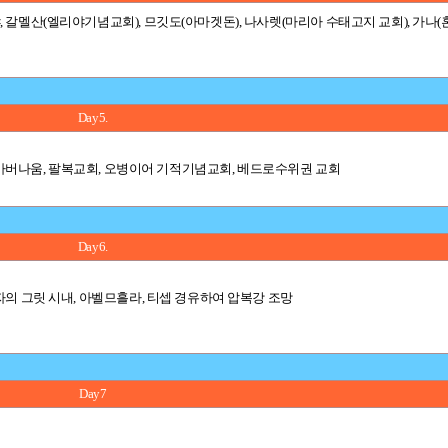
 갈멜산(엘리야기념교회), 므깃도(아마겟돈), 나사렛(마리아 수태고지 교회), 가나
Day5.
, 가버나움, 팔복교회, 오병이어 기적기념교회, 베드로수위권 교회
Day6.
자의 그릿 시내, 아벨므흘라, 티셉 경유하여 압복강 조망
Day7