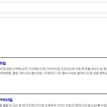
박9일
온 공항 도착후 (오후 7시25분 도착) 가이드미팅 요르단으로 이동 후 호텔 체크인 및 휴식 Hot
영체험, 쿰란, 여리고(시험산조망, 삭개오의 나무, 엘리사의샘, 텔여리고) 등 관광 예루살렘
9박10일
출발 약 시간 분 대기[ 3 30 ] 카이로 도착하여 가이드 미팅 [ 3 30약 시간 분소요] ◈