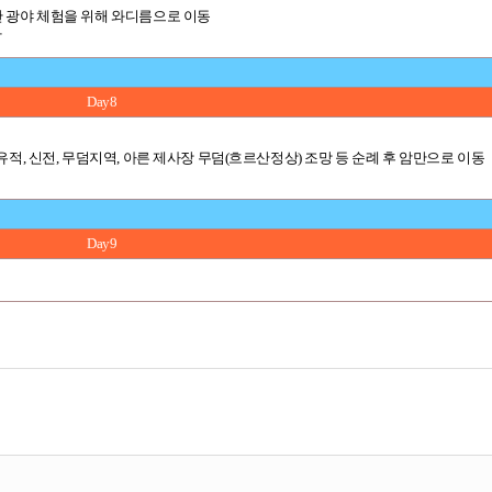
단 광야 체험을 위해 와디름으로 이동
박
Day8
적, 신전, 무덤지역, 아른 제사장 무덤(흐르산정상) 조망 등 순례 후 암만으로 이동
Day9