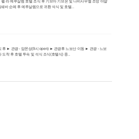
렘 쉐 펠 라 예루살렘 호텔 조식 후 기브아 기브온 및 나비사무엘 조망 아얄
쉐바 순례 후 예루살렘으로 귀환 석식 및 호텔...
 조식 후 ► 관광 - 암몬성(9시 open) ► 관광후 느보산 이동 ► 관광 - 느보
도착 후 호텔 투숙 및 석식 조식(호텔식) 중...