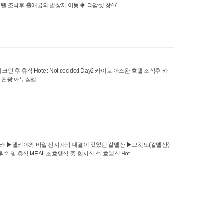
이로 호텔 조식후 출애굽의 발상지 이동 ◈ 라암셋 창47:...
식 Hotel: Not decided Day2 카이로 아스완 호텔 조식후 카
관광 아부심벨...
샤라 ▶엘리야와 바알 선지자의 대결이 있었던 갈멜산 ▶므깃도(갈멜산)
휴식 MEAL 조호텔식 중-현지식 석-호텔식 Hot...