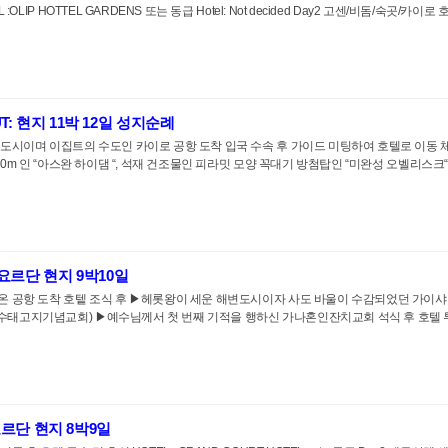
OLIP HOTTEL GARDENS 또는 동급 Hotel: Not decided Day2 고센/비돔/숙곳/카
: 현지 11박 12일 성지순례
시이며 이집트의 수도인 카이로 공항 도착 입국 수속 후 가이드 미팅하여 호텔로 이동 체크인 후 휴
30m 인 “아스완 하이댐 “, 석재 건조물인 피라밋 모양 꼭대기 방첨탑인 “미완성 오벨리스크“ 
 요르단 현지 9박10일
리온 공항 도착 호텥 조식 후 ▶헤롯왕이 세운 해변도시이자 사도 바울이 수감되었던 가이
태고지기념교회) ▶예수님께서 첫 번째 기적을 행하신 가나혼인잔치교회 석식 후 호텔 투숙 및 
요르단 현지 8박9일