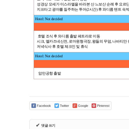
성경상 모세가 이스라엘을 바라본 산 느보산 순례 후 요르
지프타고 광야를 질주하는 투어(2시간) 후 와디름 텐트 숙
Hotel: Not decided
호텔 조식 후 와디름 출발 페트라로 이동
시크, 엘카즈네신전, 로마원형극장, 왕들의 무덤, 나바티안 유
저녁식사 후 호텔 체크인 및 휴식
Hotel: Not decided
암만공항 출발
Facebook
Twitter
Google
Pinterest
✔
댓글 쓰기