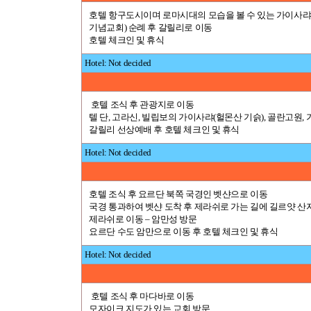
호텔 항구도시이며 로마시대의 모습을 볼 수 있는 가이사랴,
기념교회) 순례 후 갈릴리로 이동
호텔 체크인 및 휴식
Hotel: Not decided
호텔 조식 후 관광지로 이동
텔 단, 고라신, 빌립보의 가이사랴(헐몬산 기슭), 골란고원
갈릴리 선상예배 후 호텔 체크인 및 휴식
Hotel: Not decided
호텔 조식 후 요르단 북쪽 국경인 벳샨으로 이동
국경 통과하여 벳샨 도착 후 제라쉬로 가는 길에 길르얏 산
제라쉬로 이동 – 암만성 방문
요르단 수도 암만으로 이동 후 호텔 체크인 및 휴식
Hotel: Not decided
호텔 조식 후 마다바로 이동
모자이크 지도가 있는 교회 방문