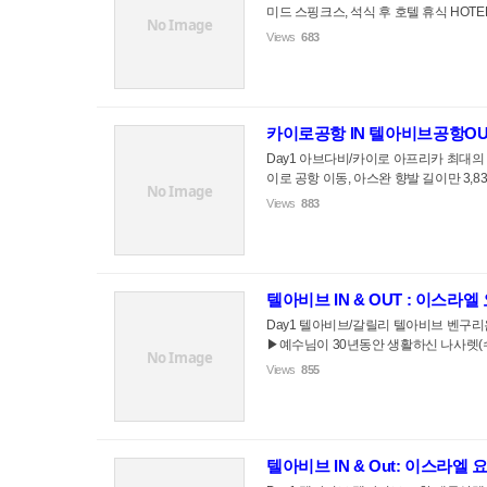
미드 스핑크스, 석식 후 호텔 휴식 HOTEL :
No Image
Views
683
카이로공항 IN 텔아비브공항OUT
Day1 아브다비/카이로 아프리카 최대의 도
이로 공항 이동, 아스완 향발 길이만 3,8
No Image
Views
883
텔아비브 IN & OUT : 이스라엘
Day1 텔아비브/갈릴리 텔아비브 벤구
▶예수님이 30년동안 생활하신 나사렛(수
No Image
Views
855
텔아비브 IN & Out: 이스라엘 