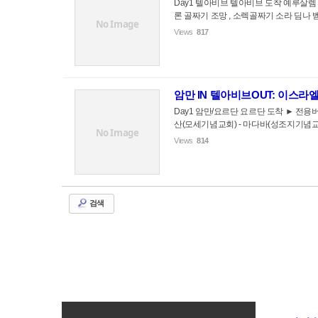
Day1 텔아비브 텔아비브 도착 예루살렘 이
론 골짜기 조망 , 소렉골짜기 소라 딤나 
No Image
Views
817
암만 IN 텔아비브OUT: 이스라
Day1 암만/요르단 요르단 도착 ► 전용버스로 
산(모세기념교회) - 마다바(성조지기념교회)
No Image
Views
814
검색