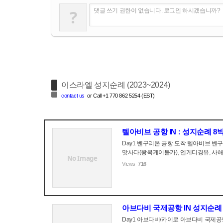
?
댓글 쓰기 권한이 없습니다. 로그인 하시겠습니까?
이스라엘 성지순례 (2023~2024)
contact us
or Call +1 770 862 5254 (EST)
텔아비브 공항 IN : 성지순례 8
Day1 벤구리온 공항 도착 텔아비브 벤구리
맛사다(왕복케이블카), 엔게디경유, 사해부
No Image
Views
716
아브다비 국제공항 IN 성지순례 
Day1 아브다비/카이로 아브다비 국제공항 