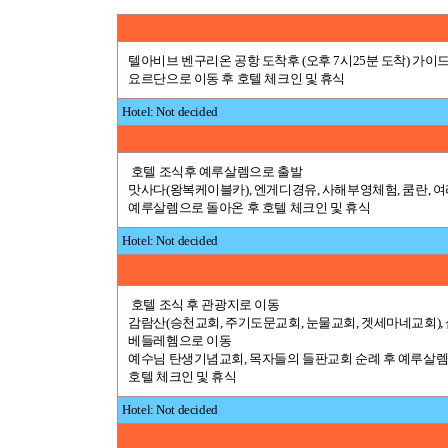
텔아비브 벤구리온 공항 도착후 (오후 7시25분 도착) 가이
요르단으로 이동 후 호텔 체크인 및 휴식
Hotel: Not decided
호텔 조식후 예루살렘으로 출발
맛사다(왕복케이블카), 엔게디경유, 사해부영체험, 쿰란, 여
예루살렘으로 돌아온 후 호텔 체크인 및 휴식
Hotel: Not decided
호텔 조식 후 관광지로 이동
감람산(승천교회, 주기도문교회, 눈물교회, 겟세마네교회), 
베들레헴으로 이동
예수님 탄생기념교회, 목자들의 들판교회 순례 후 예루살
호텔 체크인 및 휴식
Hotel: Not decided