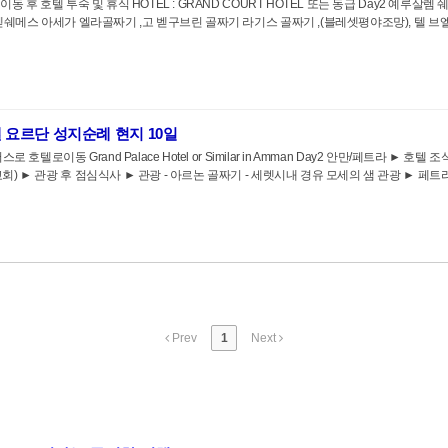
동 후 호텔 투숙 및 휴식 HOTEL : GRAND COURT HOTEL 또는 동급 Day2 예루살
벧쉐메스 아세가 엘라골짜기 ,고 벧구브린 골짜기 라기스 골짜기 ,(블레셋평야조망), 텔 브엘
엘 요르단 성지순례 현지 10일
호텔로이동 Grand Palace Hotel or Similar in Amman Day2 안만/페트라 ► 호텔
 ► 관광 후 점심식사 ► 관광 - 아르논 골짜기 - 세렛시내 경유 모세의 샘 관광 ► 페트라 
Prev
1
Next