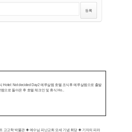
el: Not decided Day2 예루살렘 호텔 조식후 예루살렘으로 출발
으로 돌아온 후 호텔 체크인 및 휴식 Ho...
 이집트 고고학 박물관 ◈ 예수님 피난교회 모세 기념 회당 ◈ 기자의 피라