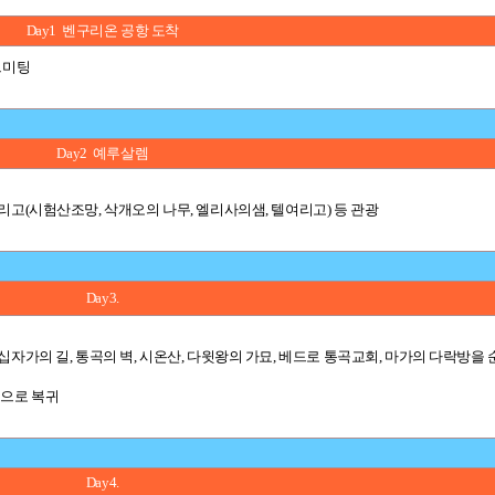
Day1 벤구리온 공항 도착
드미팅
Day2 예루살렘
리고(시험산조망, 삭개오의 나무, 엘리사의샘, 텔여리고) 등 관광
Day3.
십자가의 길, 통곡의 벽, 시온산, 다윗왕의 가묘, 베드로 통곡교회, 마가의 다락방을
렘으로 복귀
Day4.