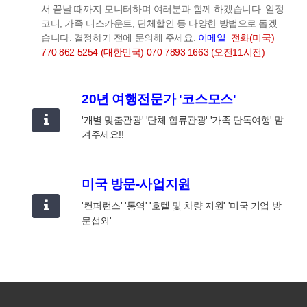
서 끝날 때까지 모니터하며 여러분과 함께 하겠습니다.
일정
코디, 가족 디스카운트, 단체할인 등 다양한 방법으로 돕겠
습니다. 결정하기 전에 문의해 주세요.
이메일
전화(미국)
770 862 5254 (대한민국) 070 7893 1663 (오전11시전)
20년 여행전문가 '코스모스'
'개별 맞춤관광' '단체 합류관광' '가족 단독여행' 맡
겨주세요!!
미국 방문-사업지원
'컨퍼런스' '통역' '호텔 및 차량 지원' '미국 기업 방
문섭외'