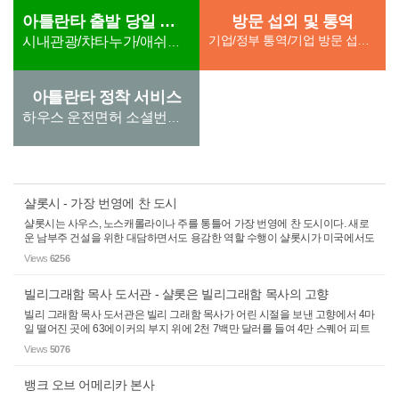
아틀란타 출발 당일 관광
방문 섭외 및 통역
기업/정부 통역/기업 방문 섭외/ 단체방문섭외(호텔,차량 지원) th) 통역지원 6. 학교, 병원 방문 통역 /병원
시내관광/챠타누가/애쉬빌/스모키마운튼
아틀란타 정착 서비스
하우스 운전면허 소셜번호 유틸리티
샬롯시 - 가장 번영에 찬 도시
샬롯시는 사우스, 노스캐롤라이나 주를 통틀어 가장 번영에 찬 도시이다. 새로
운 남부주 건설을 위한 대담하면서도 용감한 역할 수행이 샬롯시가 미국에서도
가장 흥미로운 도시가 되는 계기가 되었다. 1740년 확립되어 1768년 인가된 이
Views
6256
도시는 조오지 3세의 아내였던 ...
빌리그래함 목사 도서관 - 샬롯은 빌리그래함 목사의 고향
빌리 그래함 목사 도서관은 빌리 그래함 목사가 어린 시절을 보낸 고향에서 4마
일 떨어진 곳에 63에이커의 부지 위에 2천 7백만 달러를 들여 4만 스퀘어 피트
규모의 건물로 지어졌다. 이 도서관은 무료로 일반에 공개된다. 빌리 그래함 도
Views
5076
서관은 빌리 그래함 전도 사역...
뱅크 오브 어메리카 본사