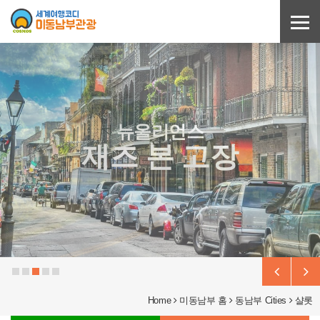
Sketchbook5, 스케치북5
Sketchbook5, 스케치북5
뉴올리언스
재즈 본 고장
Home
미동남부 홈
동남부 Cities
샬롯