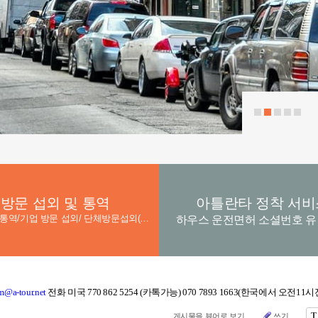
방문 섭외 및 통역
아틀란타 정착 서비
기업/정부 통역/기업 방문 섭외/ 단체방문섭외(호텔,차량 지원) th) 통역지원 6. 학교, 병원 방문 통역 /병원
하우스 운전면허 소셜번호 
a-tour.net
전화 미국 770 862 5254 (카톡가능) 070 7893 1663(한국에서 오전11
T
게시물을 뷰어로 보기
쓰기