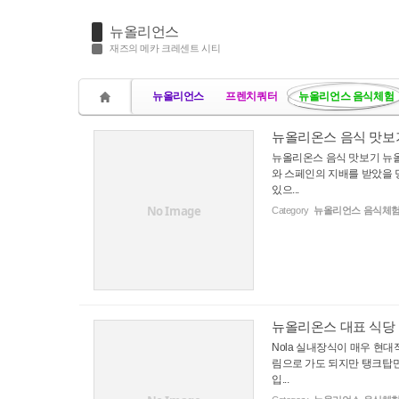
뉴올리언스
재즈의 메카 크레센트 시티
뉴올리언스
프렌치쿼터
뉴올리언스 음식체험
뉴올리온스 음식 맛보
뉴올리온스 음식 맛보기 뉴
와 스페인의 지배를 받았을
있으...
No Image
Category
뉴올리언스 음식체
뉴올리온스 대표 식당 
Nola 실내장식이 매우 현
림으로 가도 되지만 탱크탑만은
입...