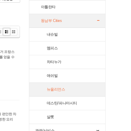
아틀란타
동남부 Cities
내슈빌
i
Zi
G
t
n
al
e
le
멤피스
과거 프랑스
r
를 얻을 수
y
차타누가
애쉬빌
뉴올리언스
데스틴/파나마시티
아 편안한 차
샬롯
유명한 요리
관광/서비스