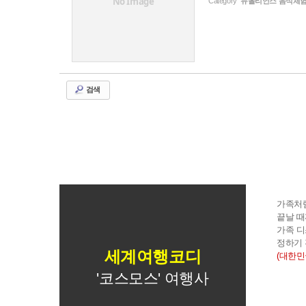
No Image
Category
뉴올리언스 음식체
검색
가족처
끝날 때
가족 디
정하기 
세계여행코디
(대한민국
'코스모스' 여행사