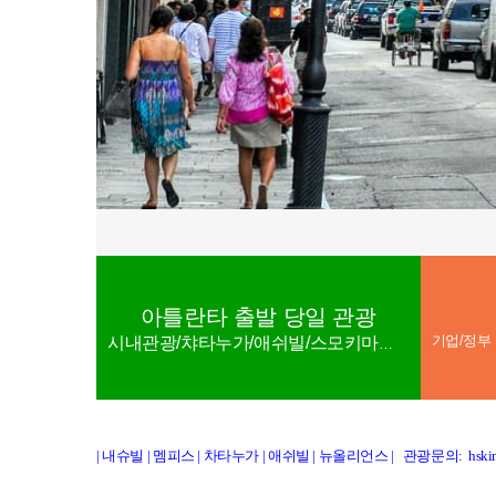
아틀란타 출발 당일 관광
시내관광/챠타누가/애쉬빌/스모키마운튼
| 내슈빌
|
멤피스
|
차타누가
|
애쉬빌
|
뉴올리언스
|
관광문의: hskim@