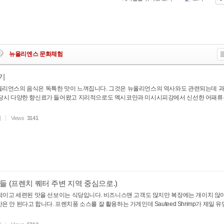
뉴올리엔스 문화체험
L
s
기
올리언스의 음식은 독특한 맛이 느껴집니다. 그것은 뉴올리언스의 역사와도 관련되는데 
 당시 다양한 향신료가 들어왔고 지리적으로도 멕시코만과 미시시피강에서 신선한 어패류
험
Views
3141
들 (프렌치 퀘터 주변 지역 중심으로.)
대적이고 세련된 맛을 선보이는 식당입니다. 비즈니스맨 고객도 많지만 복장에는 개이치 않
 안 된다고 합니다. 프렌치풍 소스를 잘 활용하는 가게인데 Sauteed Shrimp가 제일 