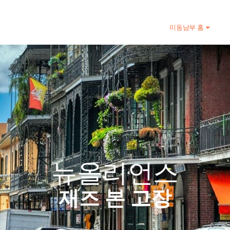
미동남부 홈
뉴올리언스
재즈 본 고장