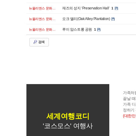
재즈의 성지 ‘Preservation Hall’
뉴올리엔스 문화체험
1
오크 앨리(Oak Alley Plantation)
뉴올리엔스 문화체험
루이 암스트롱 공원
뉴올리엔스 문화체험
1
검색
가족처
끝날 때
가족 디
정하기 
세계여행코디
(대한민국
'코스모스' 여행사