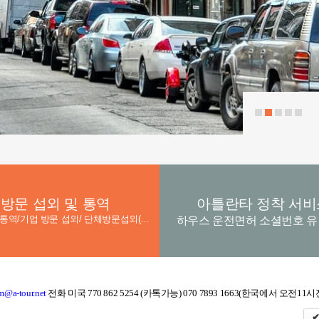
방문 섭외 및 통역
아틀란타 정착 서비
기업/정부 통역/기업 방문 섭외/ 단체방문섭외(호텔,차량 지원) th) 통역지원 6. 학교, 병원 방문 통역 /병원
하우스 운전면허 소셜번호 
a-tour.net
전화 미국 770 862 5254 (카톡가능) 070 7893 1663(한국에서 오전11
✔