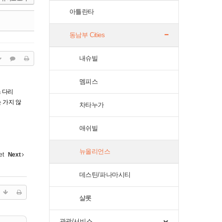
아틀란타
동남부 Cities
내슈빌
멤피스
 다리
는 가지 않
차타누가
애쉬빌
뉴올리언스
et
Next
데스틴/파나마시티
샬롯
관광/서비스