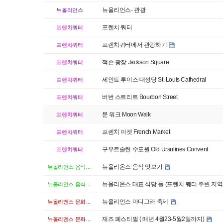
뉴올리언스- 관광
뉴올리언스
프렌치 쿼터
프렌치쿼터
프렌치쿼터에서 관광하기
프렌치쿼터
잭슨 광장 Jackson Square
프렌치쿼터
세인트 루이스 대성당 St. Louis Cathedral
프렌치쿼터
버번 스트리트 Bourbon Street
프렌치쿼터
문 워크 Moon Walk
프렌치쿼터
프렌치 마켓 French Market
프렌치쿼터
구우르술린 수도원 Old Ursulines Convent
프렌치쿼터
뉴올리온스 음식 맛보기
뉴올리언스 음식체험
뉴올리온스 대표 식당 들 (프렌치 퀘터 주변 지역
뉴올리언스 음식체험
뉴올리언스 마디그라 축제
뉴올리엔스 문화체험
재즈 페스티벌 ( 매년 4월23-5월2일까지)
뉴올리엔스 문화체험