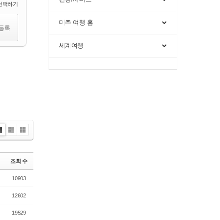
선택하기
미주 여행 홈
세계여행
i
Zi
G
t
n
al
e
le
조회 수
r
y
10903
12602
19529