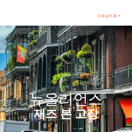
미동남부 홈
뉴올리언스
재즈 본 고장