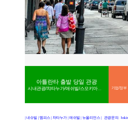
아틀란타 출발 당일 관광
시내관광/챠타누가/애쉬빌/스모키마운튼
| 내슈빌
|
멤피스
|
차타누가
|
애쉬빌
|
뉴올리언스
|
관광문의: hskim@