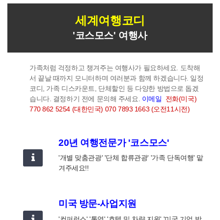
세계여행코디
'코스모스' 여행사
가족처럼 걱정하고 챙겨주는 여행사가 필요하세요. 도착해
서 끝날 때까지 모니터하며 여러분과 함께 하겠습니다.
일정
코디, 가족 디스카운트, 단체할인 등 다양한 방법으로 돕겠
습니다. 결정하기 전에 문의해 주세요.
이메일
전화(미국)
770 862 5254 (대한민국) 070 7893 1663 (오전11시전)
20년 여행전문가 '코스모스'
'개별 맞춤관광' '단체 합류관광' '가족 단독여행' 맡
겨주세요!!
미국 방문-사업지원
'컨퍼런스' '통역' '호텔 및 차량 지원' '미국 기업 방