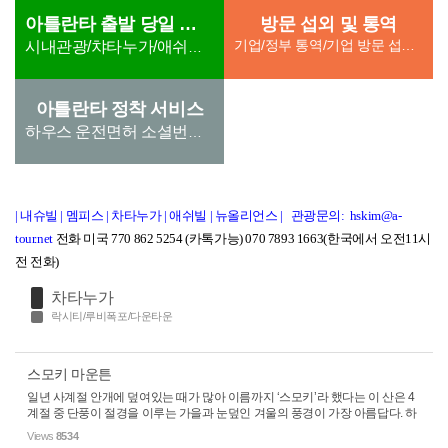
아틀란타 출발 당일 관광
방문 섭외 및 통역
기업/정부 통역/기업 방문 섭외/ 단체방문섭외(호텔,차량 지원) th) 통역지원 6. 학교, 병원 방문 통역 /병원
시내관광/챠타누가/애쉬빌/스모키마운튼
아틀란타 정착 서비스
하우스 운전면허 소셜번호 유틸리티
| 내슈빌
|
멤피스
|
차타누가
|
애쉬빌
|
뉴올리언스
|
관광문의: hskim@a-
tour.net
전화 미국 770 862 5254 (카톡가능) 070 7893 1663(한국에서 오전11시
전 전화)
차타누가
락시티/루비폭포/다운타운
스모키 마운튼
일년 사계절 안개에 덮여있는 때가 많아 이름까지 ‘스모키’라 했다는 이 산은 4
계절 중 단풍이 절경을 이루는 가을과 눈덮인 겨울의 풍경이 가장 아름답다. 하
지만 기상이 험악한 겨울보다는 9월 중순부터 시작해 10월부터 11월 초까지
Views
8534
절정에 달하는 단풍...