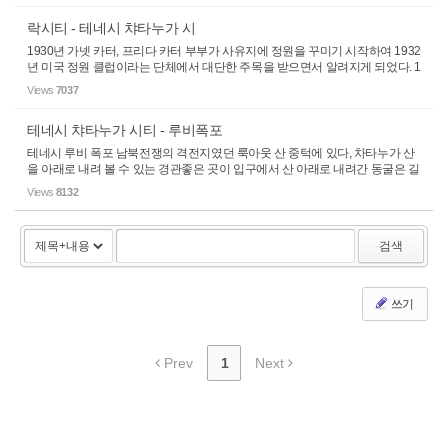
락시티 - 테네시 챠타누가 시
1930년 가넷 카터, 프리다 카터 부부가 사유지에 정원을 꾸미기 시작하여 1932
년 미국 정원 클럽이라는 단체에서 대단한 주목을 받으면서 알려지게 되었다. 1
932년 5월 21일부터 정식으로 일반에게 공개되기 시작하였다. 산 정상에서 갖
Views
7037
가지 모양의 바위 들이 좁은 길들...
테네시 챠타누가 시티 - 루비폭포
테네시 루비 폭포 남북전쟁의 격전지였던 룩아웃 산 중턱에 있다, 차타누가 산
을 아래로 내려 볼 수 있는 경관좋은 곳이 입구에서 산 아래로 내려간 동굴은 길
이가 무려 12마일이나 된다. 1928년 룩아웃 산 동굴 탐험가였던 레오 램버트는
Views
8132
동굴을 일반에 공개하고자 개발...
검색
쓰기
Prev
1
Next