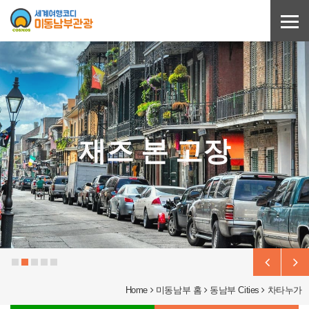
Sketchbook5, 스케치북5
Sketchbook5, 스케치북5
아틀란타 다운타운
Georgia On My
뉴올리언스
재즈 본 고장
Mind
Home
미동남부 홈
동남부 Cities
차타누가