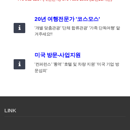
20년 여행전문가 '코스모스'
'개별 맞춤관광' '단체 합류관광' '가족 단독여행' 맡
겨주세요!!
미국 방문-사업지원
'컨퍼런스' '통역' '호텔 및 차량 지원' '미국 기업 방
문섭외'
LINK