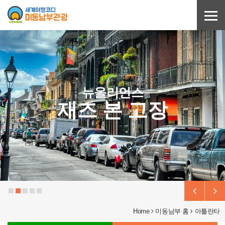
Sketchbook5, 스케치북5
Sketchbook5, 스케치북5
뉴올리언스
재즈 본 고장
Home
미동남부 홈
아틀란타