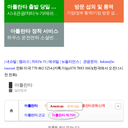
아틀란타 출발 당일 관광
방문 섭외 및 통역
기업/정부 통역/기업 방문 섭외/ 단체방문섭외(호텔,차량 지원) th) 통역지원 6. 학교, 병원 방문 통역 /병원
시내관광/챠타누가/애쉬빌/스모키마운튼
아틀란타 정착 서비스
하우스 운전면허 소셜번호 유틸리티
| 내슈빌
|
멤피스
|
차타누가
|
애쉬빌
|
뉴올리언스
|
관광문의: hskim@a-
tour.net
전화 미국 770 862 5254 (카톡가능) 070 7893 1663(한국에서 오전11시
전 전화)
아틀란타
일반정보
아틀란타
아틀란타 다운타운
아틀란타문화산책
American
한국식당
아틀란타 근교
아틀란타 먹거리
등록된 글이 없습니다.