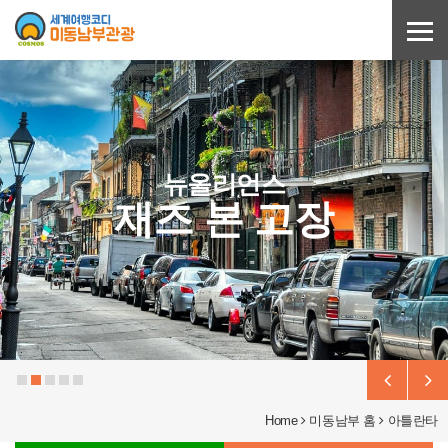
Sketchbook5, 스케치북5
Sketchbook5, 스케치북5
뉴올리언스
재즈 본 고장
Home
미동남부 홈
아틀란타