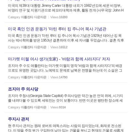
미국의 제39대 대통령 Jimmy Carter 대통령 내외가 1982년도에 세운 비정부,
비영리 연구 및 지원기관으로 에모리대학과 제휴, 활동 전개 (사무국장: John H
ardman 박사) 인류의ⅰ)평화, 자유, 민주주의 및 ⅱ)보건위생 증진 등에 목표를
Category
아틀란타 다운타운
Views
10200
두고 중동, 아프리카, ...
미국 흑인 인권 운동가 '마틴 루터 킹 주니어 목사 기념관
미국 흑인 인권 운동가 '마틴 루터 킹 주니어 목사 기념관 1929년 태어난 킹 목
사는 박사학위를 받은 1953년 결혼하여 이후 세 자녀를 두었습니다 . 결혼 직후
알라바마 주 몽고 메리 침례교회 (Dexter Avenue Baptist Church) 목사가되고
Category
아틀란타 다운타운
Views
16512
그때부터 민권운...
마가렛 미첼 여사 생가(生家) - '바람과 함께 사라지다' 저자
조지아 주 수도 애틀란타는 마가렛 미첼의 명작 '바람과 함께 사라지다'의 배경
으로도 유명한 곳입니다. 노예제도 문제로 남북은 전쟁을 하는데 이 소설은 그
당시를 배경으로 하고 있습니다. 1899년에 지어진 마가렛의 원래 생가는 1906
Category
아틀란타 다운타운
Views
14790
년에 도로 안...
조지아 주 의사당
조지아 주청사(Georgia State Capitol) 주의사당은 약간 높은 언덕 위에, 시가지
를 내려다볼 수 있도록 세워진는 것이 보통이다. 반면 이곳은 평탄한 장소에 세
운 대신 건물의 돔 부분이 골드러쉬 마을로 알려진 '죠지아 주'의 Dahlonega라
Category
아틀란타 다운타운
Views
9314
는 곳에서 ...
주지사 관저
현 주지사 관저는 원래 로버트 매독스라는 사람의 집이었는데, 화재로 전소된
다. 이 땅을 주정 부가 구입하여 남아 있는 건물을 부시고 현재의 건물로 새롭게