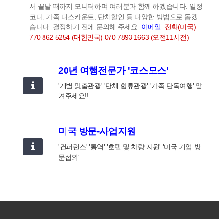
서 끝날 때까지 모니터하며 여러분과 함께 하겠습니다.
일정
코디, 가족 디스카운트, 단체할인 등 다양한 방법으로 돕겠
습니다. 결정하기 전에 문의해 주세요.
이메일
전화(미국)
770 862 5254 (대한민국) 070 7893 1663 (오전11시전)
20년 여행전문가 '코스모스'
'개별 맞춤관광' '단체 합류관광' '가족 단독여행' 맡
겨주세요!!
미국 방문-사업지원
'컨퍼런스' '통역' '호텔 및 차량 지원' '미국 기업 방
문섭외'