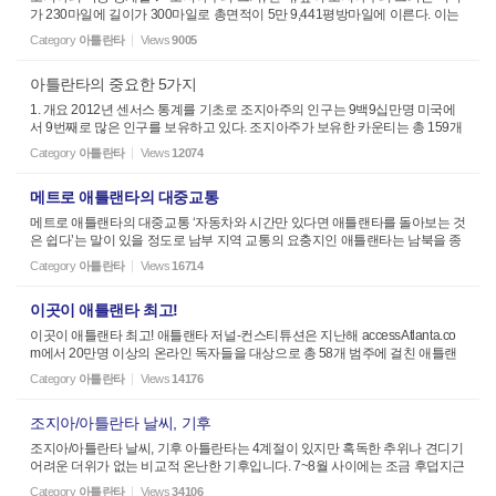
가 230마일에 길이가 300마일로 총면적이 5만 9,441평방마일에 이른다. 이는
미국 50개주 가운데 24번째로 큰 것으로 미국에서 평균적인 크기를 보유한 주
Category
아틀란타
Views
9005
라고 할 수 있다. 조지아...
아틀란타의 중요한 5가지
1. 개요 2012년 센서스 통계를 기초로 조지아주의 인구는 9백9십만명 미국에
서 9번째로 많은 인구를 보유하고 있다. 조지아주가 보유한 카운티는 총 159개
로, 이중 약 20개 카운티가 포함되는 메트로 애틀랜타 지역의 인구가 5백4십팔
Category
아틀란타
Views
12074
만명에 이르고 있다. 또한...
메트로 애틀랜타의 대중교통
메트로 애틀랜타의 대중교통 ‘자동차와 시간만 있다면 애틀랜타를 돌아보는 것
은 쉽다’는 말이 있을 정도로 남부 지역 교통의 요충지인 애틀랜타는 남북을 종
단하는 I-75와 I-85, 그리고 동서를 횡단하는 I-20의 주요 고속도로를 포함, 애틀
Category
아틀란타
Views
16714
랜타를...
이곳이 애틀랜타 최고!
이곳이 애틀랜타 최고! 애틀랜타 저널-컨스티튜션은 지난해 accessAtlanta.co
m에서 20만명 이상의 온라인 독자들을 대상으로 총 58개 범주에 걸친 애틀랜
타 최고를 선정했다. 네티즌들의 투표에 의한 것이니만큼 절대적인 평가로 보
Category
아틀란타
Views
14176
기에는 무리가 있지만 주말...
조지아/아틀란타 날씨, 기후
조지아/아틀란타 날씨, 기후 아틀란타는 4계절이 있지만 혹독한 추위나 견디기
어려운 더위가 없는 비교적 온난한 기후입니다. 7~8월 사이에는 조금 후덥지근
하고, 12~1월 사이에는 눈이 오는 경우도 있지만 일반적으로 애틀랜타의 기후
Category
아틀란타
Views
34106