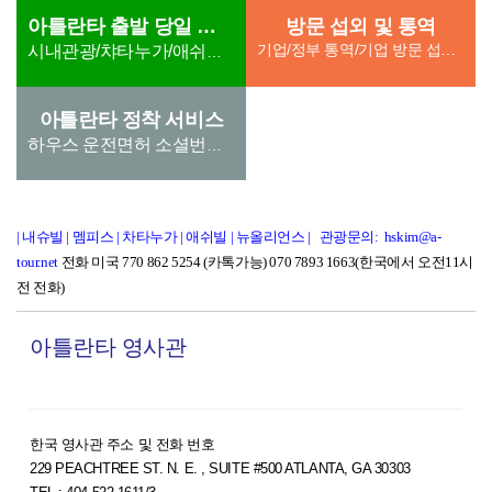
아틀란타 출발 당일 관광
방문 섭외 및 통역
기업/정부 통역/기업 방문 섭외/ 단체방문섭외(호텔,차량 지원) th) 통역지원 6. 학교, 병원 방문 통역 /병원
시내관광/챠타누가/애쉬빌/스모키마운튼
아틀란타 정착 서비스
하우스 운전면허 소셜번호 유틸리티
| 내슈빌
|
멤피스
|
차타누가
|
애쉬빌
|
뉴올리언스
|
관광문의: hskim@a-
tour.net
전화 미국 770 862 5254 (카톡가능) 070 7893 1663(한국에서 오전11시
전 전화)
아틀란타 영사관
한국 영사관 주소 및 전화 번호
229 PEACHTREE ST. N. E. , SUITE #500 ATLANTA, GA 30303