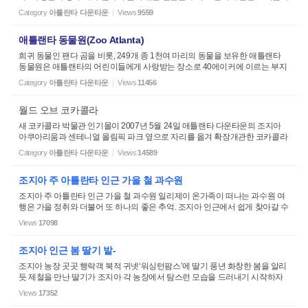
건축한다.주지사 관저는 조지아 81대 주지사인 소니 퍼듀, 아내인 메리의 공식
Category
아틀란타 다운타운
Views
9559
적인 집. 3층으로 되...
애틀랜타 동물원(Zoo Atlanta)
희귀 동물인 팬다 곰을 비롯, 249개 종 1천여 마리의 동물을 보유한 애틀랜타
동물원은 애틀랜타의 어린이들에게 사랑받는 장소로 40에이커에 이르는 부지
에 지난 1889년 조성됐다. 연간 방문객 수가 거의 1백만명에 이르는 애틀랜타
Category
아틀란타 다운타운
Views
11456
동물원은 다운타운 인근 ...
월드 오브 코카콜라
새 코카콜라 박물관 인기몰이 2007년 5월 24일 애틀랜타 다운타운의 조지아
아쿠아리움과 센테니얼 올림픽 파크 옆으로 자리를 옮겨 확장개관한 코카콜라
박물관 ‘World of Coca-Cola'의 관람객수가 개관 2개월만에 25만명을 넘어섰
Category
아틀란타 다운타운
Views
14589
다. 코카콜라사...
조지아 주 아틀란타 인근 가을 철 과수원
조지아 주 아틀란타 인근 가을 철 과수원 일리제이 온가족이 떠나는 과수원 여
행은 가을 정취와 더불어 또 하나의 좋은 추억. 조지아 인근에서 쉽게 찾아갈 수
있는 곳은 맛과 영양 만점의 사과 과수원. 조지아에서 가장 유명한 곳은 엘리제
Views
17098
이. 엘리제이에 가...
조지아 인근 봄 딸기 밭-
조지아 농장 곳곳 행락객 북적 귀넷‘워싱턴팜스’에 딸기 풍년 화창한 봄을 알리
듯 제철을 만난 딸기가 조지아 각 농장에서 탐스런 모습을 드러내기 시작하자
가족들과 함께 인근 딸기 농장을 찾는 주민들이 부쩍 늘었다. 신선한 유기농 딸
Views
17352
기를 직접 따서 맛보...