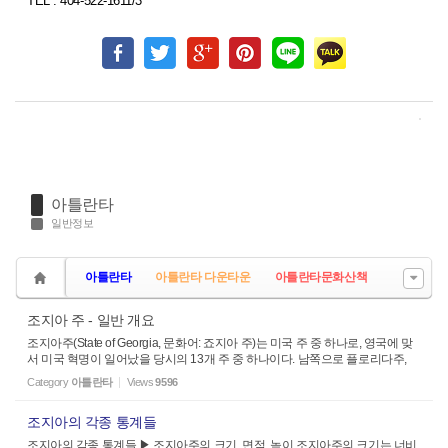
TEL : 404-522-1611/3
아틀란타
일반정보
아틀란타
아틀란타 다운타운
아틀란타문화산책
조지아 주 - 일반 개요
조지아주(State of Georgia, 문화어: 죠지아 주)는 미국 주 중 하나로, 영국에 맞
서 미국 혁명이 일어났을 당시의 13개 주 중 하나이다. 남쪽으로 플로리다주,
동쪽으로 사우스캐롤라이나주 및 대서양, 서쪽으로 앨라배마주와, 북쪽으로 노
Category
아틀란타
Views
9596
스캐롤라이나주 및 ...
조지아의 각종 통계들
조지아의 각종 통계들 ▶ 조지아주의 크기, 면적, 높이 조지아주의 크기는 너비