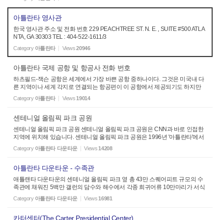
는 온화한 편이다. 날씨...
아틀란타 영사관
한국 영사관 주소 및 전화 번호 229 PEACHTREE ST. N. E. , SUITE #500 ATLA
NTA, GA 30303 TEL : 404-522-1611/3
Category
아틀란타
Views
20946
아틀란타 국제 공항 및 항공사 전화 번호
하츠필드-잭슨 공항은 세계에서 가장 바쁜 공항 중하나이다. 그것은 미국내 다
른 지역이나 세계 각지로 연결되는 항공편이 이 공항에서 제공되기도 하지만
미 동남 부 지역이 경제, 정치적으로 발전함에 따라서 이 곳을 찾아 오는 사람과
Category
아틀란타
Views
19014
물동량이 늘어나기 때...
센테니얼 올림픽 파크 공원
센테니얼 올림픽 파크 공원 센테니얼 올림픽 파크 공원은 CNN과 바로 인접한
지역에 위치해 있습니다. 센테니얼 올림픽 파크 공원은 1996년 '아틀란타'에서
열렸던 올림픽 게임을 기념하기 위해서 지은 공원으로, 바닥에 만들어진 오륜
Category
아틀란타 다운타운
Views
14208
기 모양의 분수...
아틀란타 다운타운 - 수족관
애틀랜타 다운타운의 센테니얼 올림픽 파크 옆 총 43만 스퀘어피트 규모의 수
족관에 채워진 5백만 갤런의 담수와 해수에서 각종 희귀어류 10만마리가 서식
하는 조지아 아쿠아리움은, 현재 미국 최대의 수족관이라고 자부하는 시카고
Category
아틀란타 다운타운
Views
16981
쉐드 수족관의 어류 보유...
카터센터(The Carter Presidential Center)