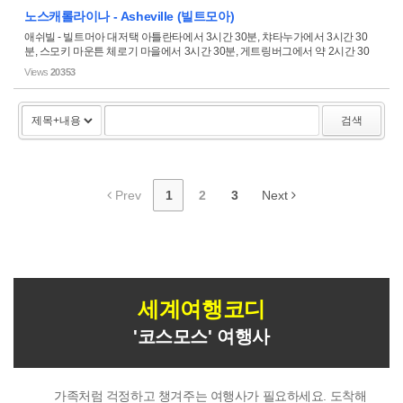
노스캐롤라이나 - Asheville (빌트모아)
애쉬빌 - 빌트머아 대저택 아틀란타에서 3시간 30분, 챠타누가에서 3시간 30
분, 스모키 마운튼 체로기 마을에서 3시간 30분, 게트링버그에서 약 2시간 30
분 정도 소요된다. 애쉬빌은 노스 캐롤라이나의 작은 도시. 빌트모나 대저택은
Views
20353
다운타운에서 불과 15분...
검색
Prev
1
2
3
Next
세계여행코디
'코스모스' 여행사
가족처럼 걱정하고 챙겨주는 여행사가 필요하세요. 도착해